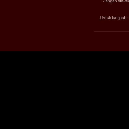
Jangan sia-si
Untuk langkah -