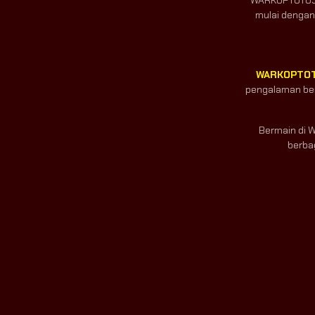
permainan tebak
WARKOPTOTO5 me
mulai dengan
WARKOPTO
pengalaman be
Bermain di 
berbag