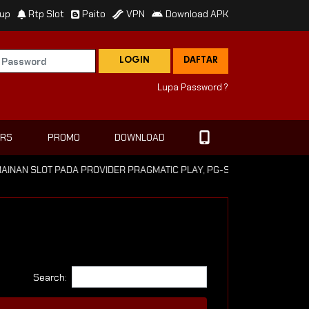
oup
Rtp Slot
Paito
VPN
Download APK
LOGIN
DAFTAR
Lupa Password ?
ERS
PROMO
DOWNLOAD
 SLOT PADA PROVIDER PRAGMATIC PLAY, PG-SOFT & PLAYSTAR YANG S
Search: