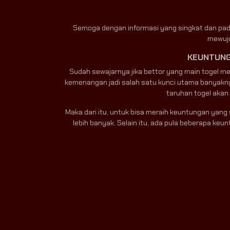
Semoga dengan informasi yang singkat dan pad
mewuju
KEUNTUNG
Sudah sewajarnya jika bettor yang main togel m
kemenangan jadi salah satu kunci utama banyaknya 
taruhan togel akan
Maka dari itu, untuk bisa meraih keuntungan yan
lebih banyak. Selain itu, ada pula beberapa keu