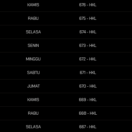
KAMIS
676 - HKL
RABU
675 - HKL
SELASA
674 - HKL
SENIN
673 - HKL
MINGGU
672 - HKL
SABTU
671 - HKL
JUMAT
670 - HKL
KAMIS
669 - HKL
RABU
668 - HKL
SELASA
667 - HKL