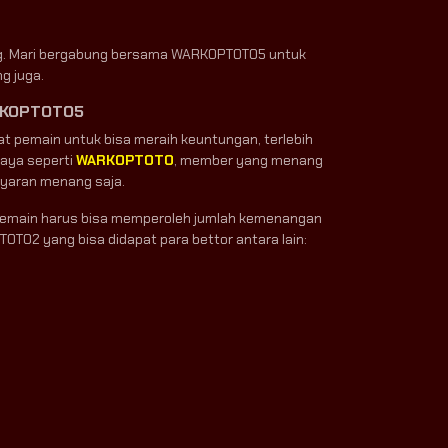
ang. Mari bergabung bersama WARKOPTOTO5 untuk
g juga.
RKOPTOTO5
t pemain untuk bisa meraih keuntungan, terlebih
caya seperti
WARKOPTOTO
, member yang menang
ayaran menang saja.
, pemain harus bisa memperoleh jumlah kemenangan
TOTO2 yang bisa didapat para bettor antara lain: