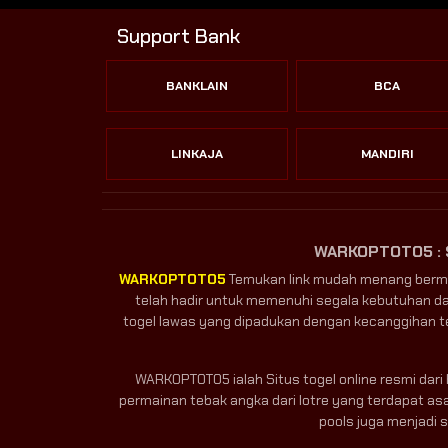
Support Bank
BANKLAIN
BCA
LINKAJA
MANDIRI
WARKOPTOTO5 : 
WARKOPTOTO5
Temukan link mudah menang bermain 
telah hadir untuk memenuhi segala kebutuhan dan
togel lawas yang dipadukan dengan kecanggihan te
WARKOPTOTO5 ialah Situs togel online resmi dari 
permainan tebak angka dari lotre yang terdapat as
pools juga menjadi 