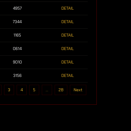
4957
DETAIL
7344
DETAIL
1165
DETAIL
0614
DETAIL
9010
DETAIL
3156
DETAIL
3
4
5
…
28
Next