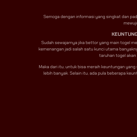
Semoga dengan informasi yang singkat dan pad
mewuju
KEUNTUNG
Sudah sewajarnya jika bettor yang main togel m
kemenangan jadi salah satu kunci utama banyaknya 
taruhan togel akan
Maka dari itu, untuk bisa meraih keuntungan yan
lebih banyak. Selain itu, ada pula beberapa keu