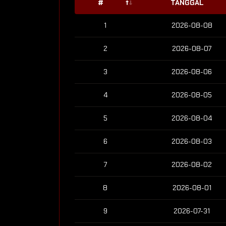
#
TANGGAL
1
2026-08-08
2
2026-08-07
3
2026-08-06
4
2026-08-05
5
2026-08-04
6
2026-08-03
7
2026-08-02
8
2026-08-01
9
2026-07-31