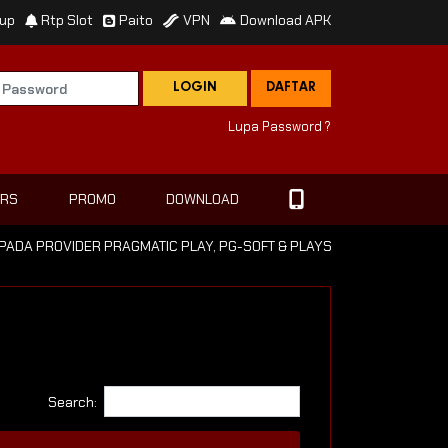
oup
Rtp Slot
Paito
VPN
Download APK
LOGIN
DAFTAR
Lupa Password ?
ERS
PROMO
DOWNLOAD
PROVIDER PRAGMATIC PLAY, PG-SOFT & PLAYSTAR YANG SEBELUMNYA 
Search: