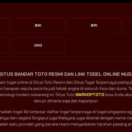
BNI
BRI
OVO
SITUS BANDAR TOTO RESMI DAN LINK TOGEL ONLINE MU
togel online di Situs Toto Resmi dan Situs Togel Terpercaya paling pop
 harapan sejuta pecinta judi tebak angka di seluruh Asia dan dunia. 
knologi modern sekarang ini, Situs Toto
WARKOPTOTO
bisa Anda aks
dan pc dimana saja dan kapanpun.
hadiah togel 4d terbesar, daftar togel terpercaya di togel singapore s
alnya dari negara Singapur juga Malaysia, juga dikenal dengan nama-n
salah satu provider yang secara resmi menyediakan taruhan pasang angk